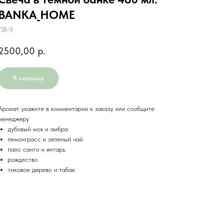
BANKA_HOME
ПВ-9
2500,00
р.
В корзину
Аромат укажите в комментарии к заказу или сообщите
менеджеру
дубовый мох и амбра
лемонграсс и зеленый чай
пало санто и янтарь
рождество
тиковое дерево и табак