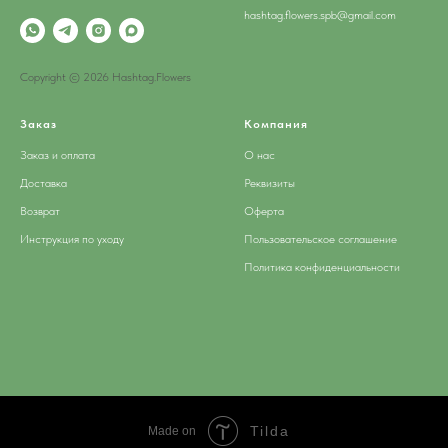
hashtag.flowers.spb@gmail.com
Copyright © 2026 Hashtag.Flowers
Заказ
Компания
Заказ и оплата
О нас
Доставка
Реквизиты
Возврат
Оферта
Инструкция по уходу
Пользовательское соглашение
Политика конфиденциальности
Tilda
Made on